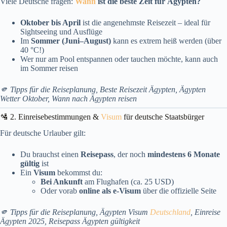
Viele Deutsche fragen:
Wann
ist die beste Zeit für Ägypten?
Oktober bis April
ist die angenehmste Reisezeit – ideal für
Sightseeing und Ausflüge
Im
Sommer (Juni–August)
kann es extrem heiß werden (über
40 °C!)
Wer nur am Pool entspannen oder tauchen möchte, kann auch
im Sommer reisen
🫵 Tipps für die Reiseplanung, Beste Reisezeit Ägypten, Ägypten
Wetter Oktober, Wann nach Ägypten reisen
🛂 2. Einreisebestimmungen &
Visum
für deutsche Staatsbürger
Für deutsche Urlauber gilt:
Du brauchst einen
Reisepass
, der noch
mindestens 6 Monate
gültig
ist
Ein
Visum
bekommst du:
Bei Ankunft
am Flughafen (ca. 25 USD)
Oder vorab
online als e-Visum
über die offizielle Seite
🫵 Tipps für die Reiseplanung, Ägypten Visum
Deutschland
, Einreise
Ägypten 2025, Reisepass Ägypten gültigkeit