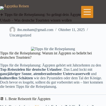
Zum
Inhalt
springen
✈️ Tipps für die Reiseplanung: So gelingt dein Ägypten-
Urlaub – Was deutsche Touristen wissen wollen
ibo.moham@gmail.com
Oktober 11, 2025
Uncategorized
Tipps für die Reiseplanung: Warum ist Ägypten so beliebt bei
deutschen Touristen?
Tipps für die Reiseplanung: Ägypten gehört seit Jahrzehnten zu den
Top-Reisezielen für deutsche Urlauber
. Das Land lockt mit
ganzjähriger Sonne
,
atemberaubender Unterwasserwelt
und
kulturellen Schätzen
wie den Pyramiden oder dem Tal der Könige.
Doch bevor es losgeht, solltest du gut vorbereitet sein – hier kommen
die besten Tipps für die Reiseplanung.
📆 1. Beste Reisezeit für Ägypten