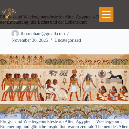
Zum
Inhalt
springen
Pfingst- und Wiedergeburtsfeste im Alten Ägypten – Rituale
der Erneuerung, des Lichts und der Lebenskraft
ibo.moham@gmail.com
November 30, 2025
Uncategorized
Pfingst- und Wiedergeburtsfeste im Alten Ägypten – Wiedergeburt,
Erneuerung und göttliche Inspiration waren zentrale Themen des Alten