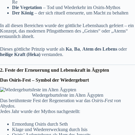
Re
Die Vegetation
– Tod und Wiederkehr im Osiris-Mythos
Der König
– der sich rituell erneuerte, um Macht zu behalten
In all diesen Bereichen wurde der göttliche Lebenshauch gefeiert – ein
Konzept, das modernen Pfingstthemen des „Geistes“ oder „Atems“
erstaunlich ähnelt.
Dieses göttliche Prinzip wurde als
Ka
,
Ba
,
Atem des Lebens
oder
heilige Kraft (Heka)
verstanden.
2. Feste der Erneuerung und Lebenskraft in Ägypten
Das Osiris-Fest – Symbol der Wiedergeburt
Wiedergeburtsfeste im Alten Ägypten
Das berühmteste Fest der Regeneration war das
Osiris-Fest von
Abydos
.
Jedes Jahr wurde der Mythos nachgestellt:
Ermordung Osiris durch Seth
Klage und Wiedererweckung durch Isis
Osiris’ Auferstehung als Herr des Jenseits