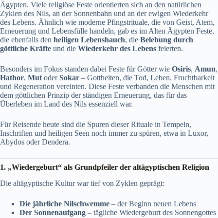
Ägypten. Viele religiöse Feste orientierten sich an den natürlichen
Zyklen des Nils, an der Sonnenbahn und an der ewigen Wiederkehr
des Lebens. Ähnlich wie moderne Pfingstrituale, die von Geist, Atem,
Erneuerung und Lebensfülle handeln, gab es im Alten Ägypten Feste,
die ebenfalls den
heiligen Lebenshauch
, die
Belebung durch
göttliche Kräfte
und die
Wiederkehr des Lebens
feierten.
Besonders im Fokus standen dabei Feste für Götter wie
Osiris
,
Amun
,
Hathor
,
Mut
oder
Sokar
– Gottheiten, die Tod, Leben, Fruchtbarkeit
und Regeneration vereinten. Diese Feste verbanden die Menschen mit
dem göttlichen Prinzip der ständigen Erneuerung, das für das
Überleben im Land des Nils essenziell war.
Für Reisende heute sind die Spuren dieser Rituale in Tempeln,
Inschriften und heiligen Seen noch immer zu spüren, etwa in Luxor,
Abydos oder Dendera.
1. „Wiedergeburt“ als Grundpfeiler der altägyptischen Religion
Die altägyptische Kultur war tief von Zyklen geprägt:
Die jährliche Nilschwemme
– der Beginn neuen Lebens
Der Sonnenaufgang
– tägliche Wiedergeburt des Sonnengottes