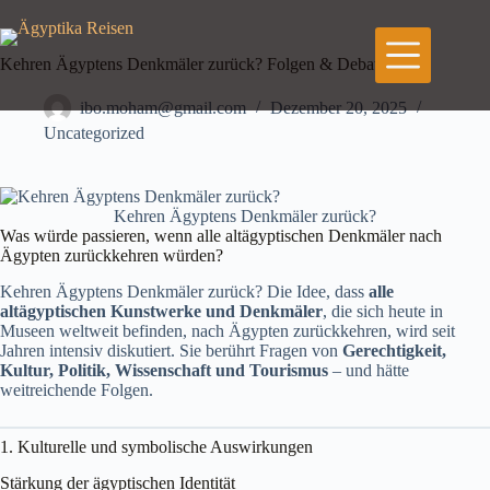
Zum
Inhalt
springen
Kehren Ägyptens Denkmäler zurück? Folgen & Debatte
ibo.moham@gmail.com
Dezember 20, 2025
Uncategorized
Kehren Ägyptens Denkmäler zurück?
Was würde passieren, wenn alle altägyptischen Denkmäler nach
Ägypten zurückkehren würden?
Kehren Ägyptens Denkmäler zurück? Die Idee, dass
alle
altägyptischen Kunstwerke und Denkmäler
, die sich heute in
Museen weltweit befinden, nach Ägypten zurückkehren, wird seit
Jahren intensiv diskutiert. Sie berührt Fragen von
Gerechtigkeit,
Kultur, Politik, Wissenschaft und Tourismus
– und hätte
weitreichende Folgen.
1. Kulturelle und symbolische Auswirkungen
Stärkung der ägyptischen Identität