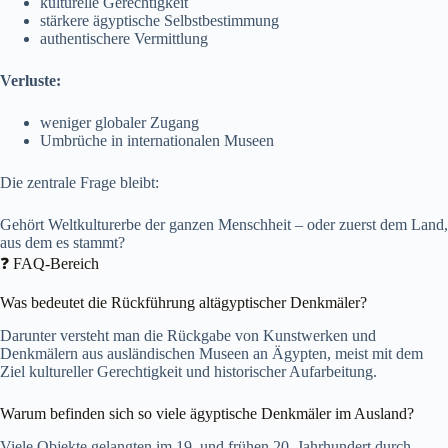
kulturelle Gerechtigkeit
stärkere ägyptische Selbstbestimmung
authentischere Vermittlung
Verluste:
weniger globaler Zugang
Umbrüche in internationalen Museen
Die zentrale Frage bleibt:
Gehört Weltkulturerbe der ganzen Menschheit – oder zuerst dem Land,
aus dem es stammt?
❓ FAQ-Bereich
Was bedeutet die Rückführung altägyptischer Denkmäler?
Darunter versteht man die Rückgabe von Kunstwerken und
Denkmälern aus ausländischen Museen an Ägypten, meist mit dem
Ziel kultureller Gerechtigkeit und historischer Aufarbeitung.
Warum befinden sich so viele ägyptische Denkmäler im Ausland?
Viele Objekte gelangten im 19. und frühen 20. Jahrhundert durch