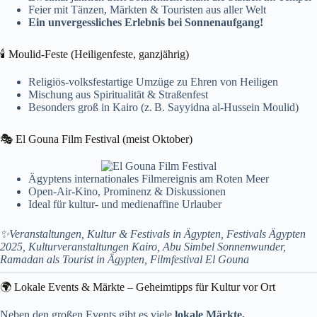
Feier mit Tänzen, Märkten & Touristen aus aller Welt
Ein unvergessliches Erlebnis bei Sonnenaufgang!
🕯️ Moulid-Feste (Heiligenfeste, ganzjährig)
Religiös-volksfestartige Umzüge zu Ehren von Heiligen
Mischung aus Spiritualität & Straßenfest
Besonders groß in Kairo (z. B. Sayyidna al-Hussein Moulid)
🎭 El Gouna Film Festival (meist Oktober)
Ägyptens internationales Filmereignis am Roten Meer
Open-Air-Kino, Prominenz & Diskussionen
Ideal für kultur- und medienaffine Urlauber
✨Veranstaltungen, Kultur & Festivals in Ägypten, Festivals Ägypten
2025, Kulturveranstaltungen Kairo, Abu Simbel Sonnenwunder,
Ramadan als Tourist in Ägypten, Filmfestival El Gouna
🌍 Lokale Events & Märkte – Geheimtipps für Kultur vor Ort
Neben den großen Events gibt es viele
lokale Märkte,