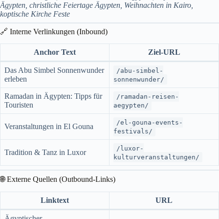
Ägypten, christliche Feiertage Ägypten, Weihnachten in Kairo,
koptische Kirche Feste
🔗 Interne Verlinkungen (Inbound)
Anchor Text
Ziel-URL
Das Abu Simbel Sonnenwunder
/abu-simbel-
erleben
sonnenwunder/
Ramadan in Ägypten: Tipps für
/ramadan-reisen-
Touristen
aegypten/
/el-gouna-events-
Veranstaltungen in El Gouna
festivals/
/luxor-
Tradition & Tanz in Luxor
kulturveranstaltungen/
🌐 Externe Quellen (Outbound-Links)
Linktext
URL
Ägyptischer