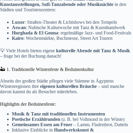
Kunstausstellungen, Sufi-Tanzabende oder Musiknächte
in den
Städten und Touristenzentren:
Luxor
: Straßen-Theater & Lichtshows bei den Tempeln
Aswan
: Nubische Kulturwoche mit Tanz & Kunsthandwerk
Hurghada & El Gouna
: regelmäßige Jazz- und Food-Festivals
Kairo
: Wochenmärkte, Buchmesse, Street Art Touren
💡 Viele Hotels bieten eigene
kulturelle Abende mit Tanz & Musik
– frage bei der Buchung danach!
🏜️ 1. Traditionelle Wüstenfeste & Beduinenkultur
Abseits der großen Städte pflegen viele Stämme in Ägyptens
Wüstenregionen ihre
eigenen kulturellen Bräuche
– und manche
davon kannst du als Besucher miterleben.
Highlights der Beduinenfeste:
Musik & Tanz mit traditionellen Instrumenten
Poetische Erzählrunden
(z. B. bei Vollmond in der Wüste)
Gemeinsames Essen am Feuer
– Lamm, Fladenbrot, Datteln
Inklusive Einblicke in
Handwerkskunst &