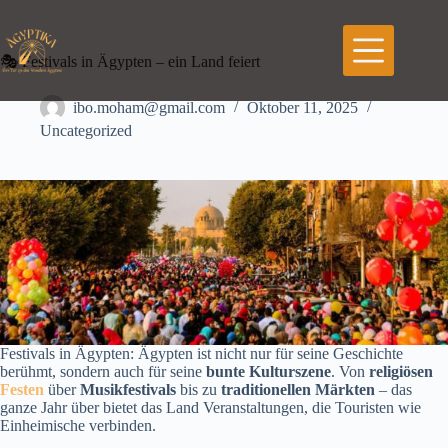
Zum
Inhalt
springen
🎭 Festivals in Ägypten – ein Land feiert
ibo.moham@gmail.com
Oktober 11, 2025
Uncategorized
Festivals in Ägypten: Ägypten ist nicht nur für seine Geschichte
berühmt, sondern auch für seine
bunte Kulturszene
. Von
religiösen
Festen
über
Musikfestivals
bis zu
traditionellen Märkten
– das
ganze Jahr über bietet das Land Veranstaltungen, die Touristen wie
Einheimische verbinden.