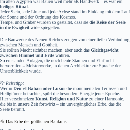
Im alten Ägypten war Bauen weit mehr als Handwerk – es war ein
heiliges Ritual
.
Jeder Stein, jede Linie und jede Achse stand im Einklang mit dem Lauf
der Sonne und der Ordnung des Kosmos.
Tempel und Gräber wurden so gestaltet, dass sie
die Reise der Seele
in die Ewigkeit
widerspiegelten.
Die Bauwerke des Neuen Reiches zeugen von einer tiefen Verbindung
zwischen Mensch und Gottheit.
Sie sollten Macht sichtbar machen, aber auch das
Gleichgewicht
zwischen Himmel und Erde
wahren.
So entstanden Anlagen, die noch heute Staunen und Ehrfurcht
hervorrufen – Meisterwerke, in denen Architektur zur Sprache der
Unsterblichkeit wurde.
💡
Reisetipp:
Wer in
Deir el-Bahari oder Luxor
die monumentalen Terrassen und
Heiligtümer betrachtet, spürt die besondere Energie jener Epoche.
Hier verschmelzen
Kunst, Religion und Natur
zu einer Harmonie,
die bis in unsere Zeit fortwirkt – ein unvergängliches Erbe, das die
Seele berührt.
🌞 Das Erbe der göttlichen Baukunst