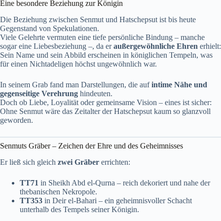
Eine besondere Beziehung zur Königin
Die Beziehung zwischen Senmut und Hatschepsut ist bis heute
Gegenstand von Spekulationen.
Viele Gelehrte vermuten eine tiefe persönliche Bindung – manche
sogar eine Liebesbeziehung –, da er
außergewöhnliche Ehren
erhielt:
Sein Name und sein Abbild erscheinen in königlichen Tempeln, was
für einen Nichtadeligen höchst ungewöhnlich war.
In seinem Grab fand man Darstellungen, die auf
intime Nähe und
gegenseitige Verehrung
hindeuten.
Doch ob Liebe, Loyalität oder gemeinsame Vision – eines ist sicher:
Ohne Senmut wäre das Zeitalter der Hatschepsut kaum so glanzvoll
geworden.
Senmuts Gräber – Zeichen der Ehre und des Geheimnisses
Er ließ sich gleich
zwei Gräber
errichten:
TT71
in Sheikh Abd el-Qurna – reich dekoriert und nahe der
thebanischen Nekropole.
TT353
in Deir el-Bahari – ein geheimnisvoller Schacht
unterhalb des Tempels seiner Königin.