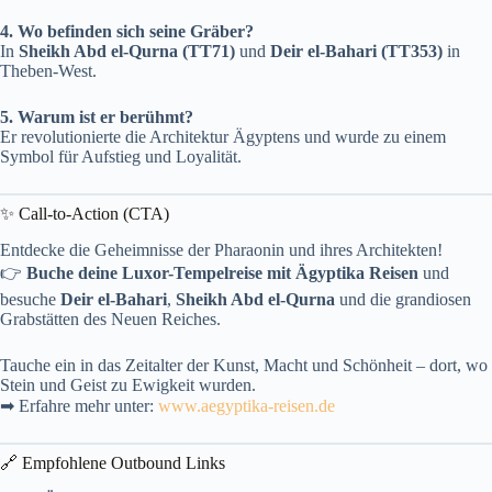
4. Wo befinden sich seine Gräber?
In
Sheikh Abd el-Qurna (TT71)
und
Deir el-Bahari (TT353)
in
Theben-West.
5. Warum ist er berühmt?
Er revolutionierte die Architektur Ägyptens und wurde zu einem
Symbol für Aufstieg und Loyalität.
✨ Call-to-Action (CTA)
Entdecke die Geheimnisse der Pharaonin und ihres Architekten!
👉
Buche deine Luxor-Tempelreise mit Ägyptika Reisen
und
besuche
Deir el-Bahari
,
Sheikh Abd el-Qurna
und die grandiosen
Grabstätten des Neuen Reiches.
Tauche ein in das Zeitalter der Kunst, Macht und Schönheit – dort, wo
Stein und Geist zu Ewigkeit wurden.
➡ Erfahre mehr unter:
www.aegyptika-reisen.de
🔗 Empfohlene Outbound Links