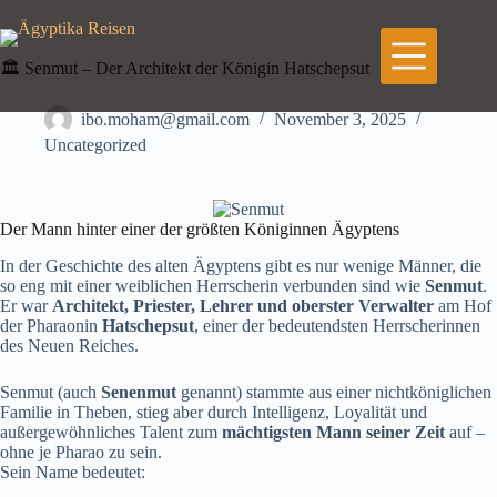
Zum
Inhalt
springen
🏛️ Senmut – Der Architekt der Königin Hatschepsut
ibo.moham@gmail.com
November 3, 2025
Uncategorized
Der Mann hinter einer der größten Königinnen Ägyptens
In der Geschichte des alten Ägyptens gibt es nur wenige Männer, die
so eng mit einer weiblichen Herrscherin verbunden sind wie
Senmut
.
Er war
Architekt, Priester, Lehrer und oberster Verwalter
am Hof
der Pharaonin
Hatschepsut
, einer der bedeutendsten Herrscherinnen
des Neuen Reiches.
Senmut (auch
Senenmut
genannt) stammte aus einer nichtköniglichen
Familie in Theben, stieg aber durch Intelligenz, Loyalität und
außergewöhnliches Talent zum
mächtigsten Mann seiner Zeit
auf –
ohne je Pharao zu sein.
Sein Name bedeutet: