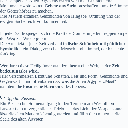
Die Tempel des Alten Ägyptens waren weit mehr als steinerne
Monumente – sie waren
Gebete aus Stein
, geschaffen, um die Stimme
der Götter hörbar zu machen.
Ihre Mauern erzählen Geschichten von Hingabe, Ordnung und der
ewigen Suche nach Vollkommenheit.
In jeder Säule spiegelt sich die Kraft der Sonne, in jeder Treppenrampe
der Weg zur Wiedergeburt.
Die Architektur jener Zeit verband
irdische Schönheit mit göttlicher
Symbolik
– ein Dialog zwischen Mensch und Himmel, der bis heute
fortklingt.
Wer durch diese Heiligtümer wandert, betritt eine Welt, in der
Zeit
bedeutungslos wird
.
Hier verschmelzen Licht und Schatten, Fels und Form, Geschichte und
Gegenwart – und offenbaren das, was die Alten Ägypter „Maat“
nannten: die
kosmische Harmonie
des Lebens.
💡
Tipp für Reisende:
Ein Besuch bei Sonnenaufgang in den Tempeln am Westufer von
Luxor ist ein unvergessliches Erlebnis – das Licht der Morgensonne
lässt die alten Mauern lebendig werden und führt dich mitten in die
Seele des alten Ägypten.