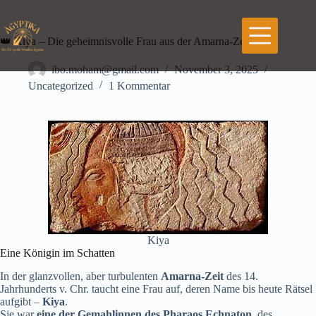
Zum
Inhalt
springen
👑 Kiya – Die geheimnisvolle Frau aus der Amarna-Zeit
ibo.moham@gmail.com
November 3, 2025
Uncategorized
1 Kommentar
Kiya
Eine Königin im Schatten
In der glanzvollen, aber turbulenten
Amarna-Zeit
des 14.
Jahrhunderts v. Chr. taucht eine Frau auf, deren Name bis heute Rätsel
aufgibt –
Kiya
.
Sie war
eine der Gemahlinnen des Pharaos Echnaton
, des