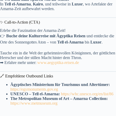
In
Tell el-Amarna
,
Kairo
, und teilweise in
Luxor
, wo Artefakte der
Amarna-Zeit aufbewahrt werden.
✨ Call-to-Action (CTA)
Erlebe die Faszination der Amarna-Zeit!
👉
Buche deine Kulturreise mit Ägyptika Reisen
und entdecke die
Orte des Sonnengottes Aton – von
Tell el-Amarna
bis
Luxor
.
Tauche ein in die Welt der geheimnisvollen Königinnen, der göttlichen
Herrscher und der stillen Macht hinter dem Thron.
➡ Erfahre mehr unter:
www.aegyptika-reisen.de
🔗 Empfohlene Outbound Links
Ägyptisches Ministerium für Tourismus und Altertümer:
https://egymonuments.gov.eg
UNESCO – Tell el-Amarna:
https://whc.unesco.org/en/list/86
The Metropolitan Museum of Art – Amarna Collection:
https://www.metmuseum.org