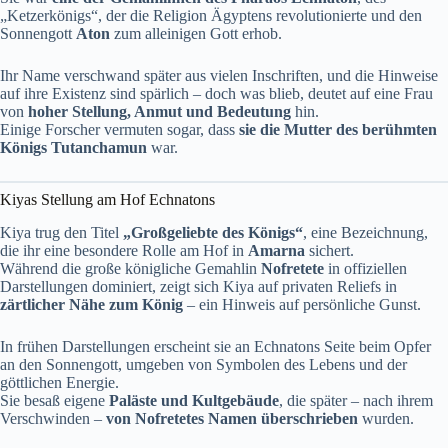
„Ketzerkönigs“, der die Religion Ägyptens revolutionierte und den
Sonnengott
Aton
zum alleinigen Gott erhob.
Ihr Name verschwand später aus vielen Inschriften, und die Hinweise
auf ihre Existenz sind spärlich – doch was blieb, deutet auf eine Frau
von
hoher Stellung, Anmut und Bedeutung
hin.
Einige Forscher vermuten sogar, dass
sie die Mutter des berühmten
Königs Tutanchamun
war.
Kiyas Stellung am Hof Echnatons
Kiya trug den Titel
„Großgeliebte des Königs“
, eine Bezeichnung,
die ihr eine besondere Rolle am Hof in
Amarna
sichert.
Während die große königliche Gemahlin
Nofretete
in offiziellen
Darstellungen dominiert, zeigt sich Kiya auf privaten Reliefs in
zärtlicher Nähe zum König
– ein Hinweis auf persönliche Gunst.
In frühen Darstellungen erscheint sie an Echnatons Seite beim Opfer
an den Sonnengott, umgeben von Symbolen des Lebens und der
göttlichen Energie.
Sie besaß eigene
Paläste und Kultgebäude
, die später – nach ihrem
Verschwinden –
von Nofretetes Namen überschrieben
wurden.