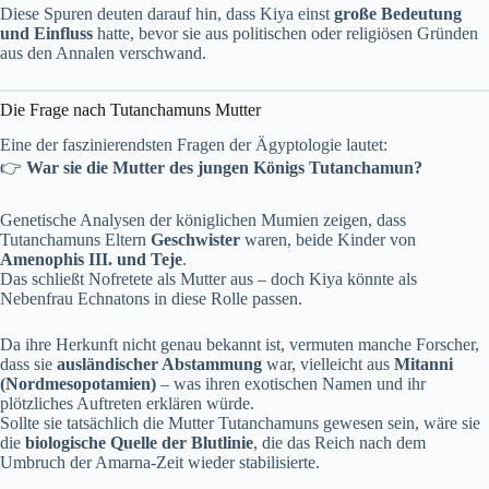
Diese Spuren deuten darauf hin, dass Kiya einst
große Bedeutung
und Einfluss
hatte, bevor sie aus politischen oder religiösen Gründen
aus den Annalen verschwand.
Die Frage nach Tutanchamuns Mutter
Eine der faszinierendsten Fragen der Ägyptologie lautet:
👉
War sie die Mutter des jungen Königs Tutanchamun?
Genetische Analysen der königlichen Mumien zeigen, dass
Tutanchamuns Eltern
Geschwister
waren, beide Kinder von
Amenophis III. und Teje
.
Das schließt Nofretete als Mutter aus – doch Kiya könnte als
Nebenfrau Echnatons in diese Rolle passen.
Da ihre Herkunft nicht genau bekannt ist, vermuten manche Forscher,
dass sie
ausländischer Abstammung
war, vielleicht aus
Mitanni
(Nordmesopotamien)
– was ihren exotischen Namen und ihr
plötzliches Auftreten erklären würde.
Sollte sie tatsächlich die Mutter Tutanchamuns gewesen sein, wäre sie
die
biologische Quelle der Blutlinie
, die das Reich nach dem
Umbruch der Amarna-Zeit wieder stabilisierte.