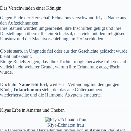
Das Verschwinden einer Königin
Gegen Ende der Herrschaft Echnatons verschwand Kiyas Name aus
den Aufzeichnungen.
Ihre Statuen wurden umgearbeitet, ihre Inschriften getilgt und ihre
Darstellungen übermalt – ein Schicksal, das viele mit dem religiösen
Umsturz und der Machtverschiebung am Hof verbinden.
Ob sie starb, in Ungnade fiel oder aus der Geschichte gelöscht wurde,
bleibt unbekannt.
Einige Reliefs zeigen, dass ihre Tochter möglicherweise früh verstarb –
vielleicht ein weiterer Grund, warum ihre Erinnerung ausgelöscht
wurde.
Doch
ihr Name lebt fort
, weil er in Verbindung mit dem jungen
König
Tutanchamun
steht, der das alte Götterpantheon
wiederherstellte und die Harmonie Ägyptens erneuerte.
Kiyas Erbe in Amarna und Theben
Kiya-Echnaton frau
Die Überreste ihrer Darstellungen finden sich in
Amarna
, der Stadt,