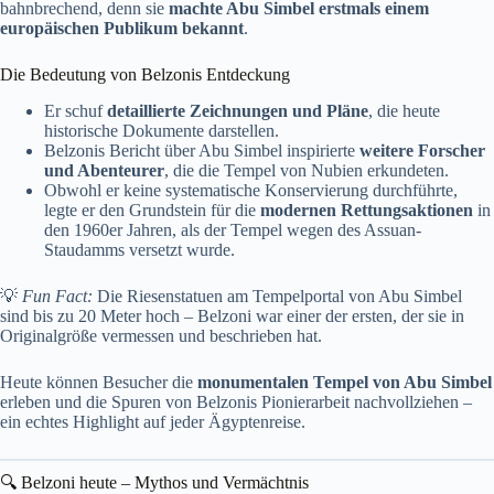
bahnbrechend, denn sie
machte Abu Simbel erstmals einem
europäischen Publikum bekannt
.
Die Bedeutung von Belzonis Entdeckung
Er schuf
detaillierte Zeichnungen und Pläne
, die heute
historische Dokumente darstellen.
Belzonis Bericht über Abu Simbel inspirierte
weitere Forscher
und Abenteurer
, die die Tempel von Nubien erkundeten.
Obwohl er keine systematische Konservierung durchführte,
legte er den Grundstein für die
modernen Rettungsaktionen
in
den 1960er Jahren, als der Tempel wegen des Assuan-
Staudamms versetzt wurde.
💡
Fun Fact:
Die Riesenstatuen am Tempelportal von Abu Simbel
sind bis zu 20 Meter hoch – Belzoni war einer der ersten, der sie in
Originalgröße vermessen und beschrieben hat.
Heute können Besucher die
monumentalen Tempel von Abu Simbel
erleben und die Spuren von Belzonis Pionierarbeit nachvollziehen –
ein echtes Highlight auf jeder Ägyptenreise.
🔍 Belzoni heute – Mythos und Vermächtnis