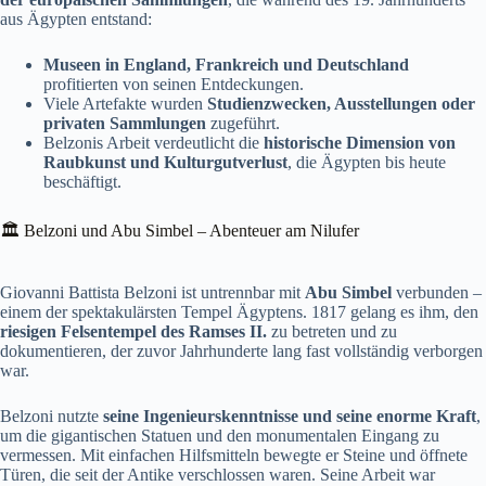
aus Ägypten entstand:
Museen in England, Frankreich und Deutschland
profitierten von seinen Entdeckungen.
Viele Artefakte wurden
Studienzwecken, Ausstellungen oder
privaten Sammlungen
zugeführt.
Belzonis Arbeit verdeutlicht die
historische Dimension von
Raubkunst und Kulturgutverlust
, die Ägypten bis heute
beschäftigt.
🏛️ Belzoni und Abu Simbel – Abenteuer am Nilufer
Giovanni Battista Belzoni ist untrennbar mit
Abu Simbel
verbunden –
einem der spektakulärsten Tempel Ägyptens. 1817 gelang es ihm, den
riesigen Felsentempel des Ramses II.
zu betreten und zu
dokumentieren, der zuvor Jahrhunderte lang fast vollständig verborgen
war.
Belzoni nutzte
seine Ingenieurskenntnisse und seine enorme Kraft
,
um die gigantischen Statuen und den monumentalen Eingang zu
vermessen. Mit einfachen Hilfsmitteln bewegte er Steine und öffnete
Türen, die seit der Antike verschlossen waren. Seine Arbeit war