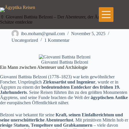
Zum
Inhalt
springen
🏺 Giovanni Battista Belzoni – Der Abenteurer, der Ägyptens
Schätze entdeckte
ibo.moham@gmail.com
November 5, 2025
Uncategorized
1 Kommentar
Giovanni Battista Belzoni
Ein Mann zwischen Abenteuer und Archäologie
Giovanni Battista Belzoni (1778–1823) war kein gewöhnlicher
Forscher. Ursprünglich
Zirkusartist und Ingenieur
, wurde er in
Ägypten zu einem der
bedeutendsten Entdecker des frühen 19.
Jahrhunderts
. Seine Reisen führten ihn zu den größten Monumenten
Ägyptens, und seine Funde brachten die Welt der
ägyptischen Antike
der europäischen Öffentlichkeit näher.
Belzoni war bekannt für seine
Kraft, seinen Einfallsreichtum und
seine unerschütterliche Abenteuerlust
. Mit primitiven Mitteln hob er
riesige Statuen, Tempeltore und Grabkammern
– viele davon