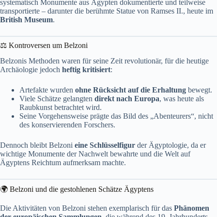
systematisch Monumente aus Ägypten dokumentierte und teilweise
transportierte – darunter die berühmte Statue von Ramses II., heute im
British Museum
.
⚖️ Kontroversen um Belzoni
Belzonis Methoden waren für seine Zeit revolutionär, für die heutige
Archäologie jedoch
heftig kritisiert
:
Artefakte wurden
ohne Rücksicht auf die Erhaltung
bewegt.
Viele Schätze gelangten
direkt nach Europa
, was heute als
Raubkunst betrachtet wird.
Seine Vorgehensweise prägte das Bild des „Abenteurers“, nicht
des konservierenden Forschers.
Dennoch bleibt Belzoni
eine Schlüsselfigur
der Ägyptologie, da er
wichtige Monumente der Nachwelt bewahrte und die Welt auf
Ägyptens Reichtum aufmerksam machte.
🌍 Belzoni und die gestohlenen Schätze Ägyptens
Die Aktivitäten von Belzoni stehen exemplarisch für das
Phänomen
der europäischen Sammlungen
, die während des 19. Jahrhunderts