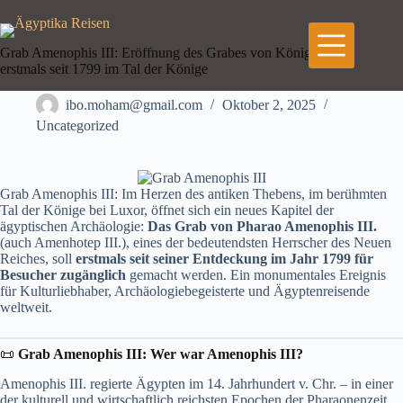
Zum
Inhalt
springen
Grab Amenophis III: Eröffnung des Grabes von König . –
erstmals seit 1799 im Tal der Könige
ibo.moham@gmail.com
Oktober 2, 2025
Uncategorized
Grab Amenophis III: Im Herzen des antiken Thebens, im berühmten
Tal der Könige bei Luxor, öffnet sich ein neues Kapitel der
ägyptischen Archäologie:
Das Grab von Pharao Amenophis III.
(auch Amenhotep III.), eines der bedeutendsten Herrscher des Neuen
Reiches, soll
erstmals seit seiner Entdeckung im Jahr 1799 für
Besucher zugänglich
gemacht werden. Ein monumentales Ereignis
für Kulturliebhaber, Archäologiebegeisterte und Ägyptenreisende
weltweit.
📜
Grab Amenophis III: Wer war
Amenophis III
?
Amenophis III. regierte Ägypten im 14. Jahrhundert v. Chr. – in einer
der kulturell und wirtschaftlich reichsten Epochen der Pharaonenzeit.