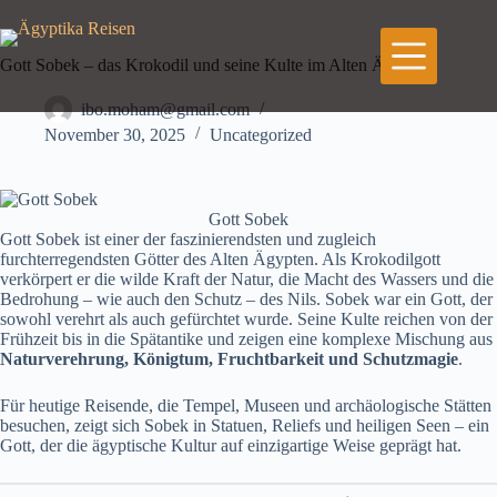
Zum
Inhalt
springen
Gott Sobek – das Krokodil und seine Kulte im Alten Ägypten
ibo.moham@gmail.com
November 30, 2025
Uncategorized
Gott Sobek
Gott Sobek ist einer der faszinierendsten und zugleich
furchterregendsten Götter des Alten Ägypten. Als Krokodilgott
verkörpert er die wilde Kraft der Natur, die Macht des Wassers und die
Bedrohung – wie auch den Schutz – des Nils. Sobek war ein Gott, der
sowohl verehrt als auch gefürchtet wurde. Seine Kulte reichen von der
Frühzeit bis in die Spätantike und zeigen eine komplexe Mischung aus
Naturverehrung, Königtum, Fruchtbarkeit und Schutzmagie
.
Für heutige Reisende, die Tempel, Museen und archäologische Stätten
besuchen, zeigt sich Sobek in Statuen, Reliefs und heiligen Seen – ein
Gott, der die ägyptische Kultur auf einzigartige Weise geprägt hat.