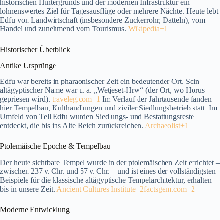
historischen Hintergrunds und der modernen Infrastruktur ein
lohnenswertes Ziel für Tagesausflüge oder mehrere Nächte. Heute lebt
Edfu von Landwirtschaft (insbesondere Zuckerrohr, Datteln), vom
Handel und zunehmend vom Tourismus.
Wikipedia+1
Historischer Überblick
Antike Ursprünge
Edfu war bereits in pharaonischer Zeit ein bedeutender Ort. Sein
altägyptischer Name war u. a. „Wetjeset‑Hrw“ (der Ort, wo Horus
gepriesen wird).
traveleg.com+1
Im Verlauf der Jahrtausende fanden
hier Tempelbau, Kulthandlungen und ziviler Siedlungsbetrieb statt. Im
Umfeld von Tell Edfu wurden Siedlungs‑ und Bestattungsreste
entdeckt, die bis ins Alte Reich zurückreichen.
Archaeolist+1
Ptolemäische Epoche & Tempelbau
Der heute sichtbare Tempel wurde in der ptolemäischen Zeit errichtet –
zwischen 237 v. Chr. und 57 v. Chr. – und ist eines der vollständigsten
Beispiele für die klassische altägyptische Tempelarchitektur, erhalten
bis in unsere Zeit.
Ancient Cultures Institute+2factsgem.com+2
Moderne Entwicklung