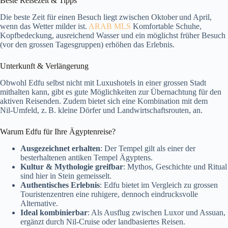
Beste Reisezeit & Tipps
Die beste Zeit für einen Besuch liegt zwischen Oktober und April,
wenn das Wetter milder ist.
ARAB MLS
Komfortable Schuhe,
Kopfbedeckung, ausreichend Wasser und ein möglichst früher Besuch
(vor den grossen Tagesgruppen) erhöhen das Erlebnis.
Unterkunft & Verlängerung
Obwohl Edfu selbst nicht mit Luxushotels in einer grossen Stadt
mithalten kann, gibt es gute Möglichkeiten zur Übernachtung für den
aktiven Reisenden. Zudem bietet sich eine Kombination mit dem
Nil‑Umfeld, z. B. kleine Dörfer und Landwirtschaftsrouten, an.
Warum Edfu für Ihre Ägyptenreise?
Ausgezeichnet erhalten
: Der Tempel gilt als einer der
besterhaltenen antiken Tempel Ägyptens.
Kultur & Mythologie greifbar
: Mythos, Geschichte und Ritual
sind hier in Stein gemeisselt.
Authentisches Erlebnis
: Edfu bietet im Vergleich zu grossen
Touristenzentren eine ruhigere, dennoch eindrucksvolle
Alternative.
Ideal kombinierbar
: Als Ausflug zwischen Luxor und Assuan,
ergänzt durch Nil‑Cruise oder landbasiertes Reisen.