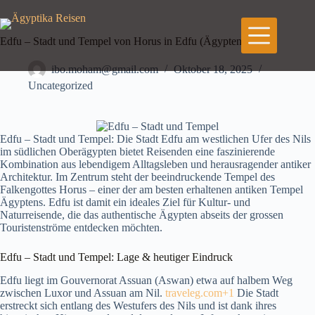
Zum
Inhalt
springen
Edfu – Stadt und Tempel von Horus in Edfu (Ägypten)
ibo.moham@gmail.com
Oktober 18, 2025
Uncategorized
Edfu – Stadt und Tempel: Die Stadt Edfu am westlichen Ufer des Nils
im südlichen Oberägypten bietet Reisenden eine faszinierende
Kombination aus lebendigem Alltagsleben und herausragender antiker
Architektur. Im Zentrum steht der beeindruckende Tempel des
Falkengottes Horus – einer der am besten erhaltenen antiken Tempel
Ägyptens. Edfu ist damit ein ideales Ziel für Kultur‑ und
Naturreisende, die das authentische Ägypten abseits der grossen
Touristenströme entdecken möchten.
Edfu – Stadt und Tempel: Lage & heutiger Eindruck
Edfu liegt im Gouvernorat Assuan (Aswan) etwa auf halbem Weg
zwischen Luxor und Assuan am Nil.
traveleg.com+1
Die Stadt
erstreckt sich entlang des Westufers des Nils und ist dank ihres