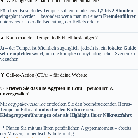
🔸 Wie lange sollte man für den Tempel einplanen?
Für einen Besuch des Tempels sollten mindestens
1,5 bis 2 Stunden
eingeplant werden – besonders wenn man mit einem
Fremdenführer
unterwegs ist, der die Bedeutung der Reliefs erklärt.
🔸 Kann man den Tempel individuell besichtigen?
Ja – der Tempel ist öffentlich zugänglich, jedoch ist ein
lokaler Guide
sehr empfehlenswert
, um die komplexen mythologischen Szenen zu
verstehen.
🎯 Call-to-Action (CTA) – für deine Website
✨
Erleben Sie das alte Ägypten in Edfu – persönlich &
unvergesslich!
Mit
aegyptika-reisen.de
entdecken Sie den beeindruckenden Horus-
Tempel in Edfu auf
individuellen Kulturreisen,
Kleingruppenführungen oder als Highlight Ihrer Nilkreuzfahrt
.
📍 Planen Sie mit uns Ihren persönlichen Ägyptenmoment – abseits
der Massen, authentisch & tiefgründig.