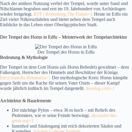
Nach der antiken Nutzung verfiel der Tempel, wurde unter Sand und
Nilschlamm begraben und erst im 19. Jahrhundert von Archäologen
wieder freigelegt.
RTF | Rethinking The Future+1
Heute ist Edfu ein
Ziel vieler Nilkreuzfahrten und bietet neben dem Tempel auch
Einblicke in das Leben einer Oberägyptischen Stadt.
Der Tempel des Horus in Edfu – Meisterwerk der Tempelarchitektur
Der Tempel des Horus in Edfu
Bedeutung & Mythologie
Der Tempel ist dem Gott Horus (als Horus Behedet) gewidmet – dem
Falkengott, Herrscher des Himmels und Beschützer der Könige.
Encyclopedia Britannica+1
Der mythologische Kern: Horus kämpfte
gegen Seth um die Rache für seinen Vater Osiris – dieser Kampf
wurde jährlich kultisch im Tempel dargestellt.
traveleg.com+1
Architektur & Bauelemente
Der mächtige Pylon – etwa 36 m hoch – mit Reliefs des
Ptolemäers, wie er seine Feinde bezwingt.
alexander-the-
great.org+1
Innenhof und Säulengang mit reich dekorierten Säulen und
Kapitellen.
Ancient Cultures Institute